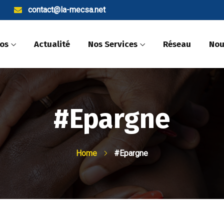
contact@la-mecsa.net
pos
Actualité
Nos Services
Réseau
Nou
#Epargne
Home
#Epargne